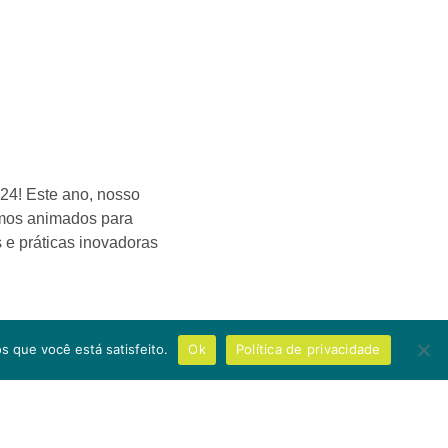
24! Este ano, nosso
amos animados para
 e práticas inovadoras
s que você está satisfeito.
Ok
Política de privacidade