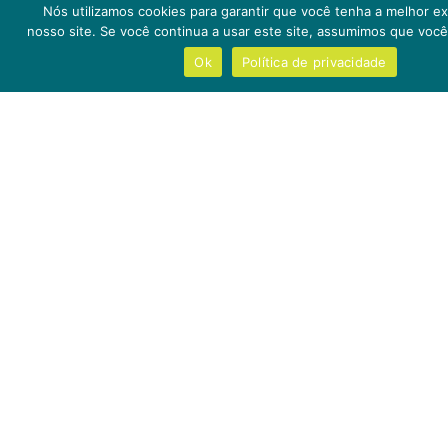
Nós utilizamos cookies para garantir que você tenha a melhor e
Sociais;
nosso site. Se você continua a usar este site, assumimos que você 
Cada membro do Júri da Premiação irá votar em um
Ok
Política de privacidade
(1) projeto/negócio finalista
, considerando as quatro (4)
categorias como sua opção de voto. Esses votos, serão
contabilizados e somados com a votação da sociedade
civil.
Ao final,
cinco (5) pontos
serão contabilizados e
somados para eleger o vencedor de cada categoria.
Sendo
quatro (4) pontos do Júri e 1 (um) ponto pela
votação da sociedade civil
.
O projeto/negócio que somar mais ponto entre os cinco
(5) vence sua categoria do Prêmio Impactos Positivos
2026.
Como ser um
apoiador/patrocinador?