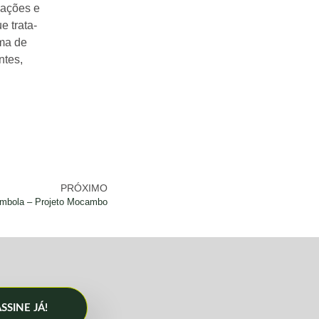
zações e
e trata-
ma de
ntes,
PRÓXIMO
ombola – Projeto Mocambo
SSINE JÁ!