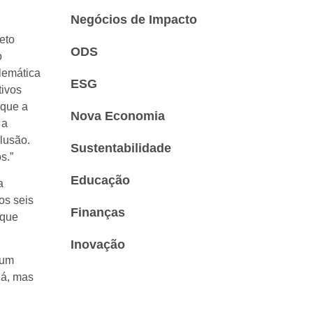
Negócios de Impacto
eto
ODS
o
lemática
ESG
tivos
 que a
Nova Economia
 a
lusão.
Sustentabilidade
s.”
Educação
a
os seis
Finanças
 que
Inovação
 um
ná, mas