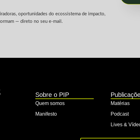
piradoras, oportunidades do ecossistema de impacto,
formam — direto no seu e-mail.
Sobre o PIP
Publicaçõ
Quem somos
Matérias
Manifesto
Podcast
Lives & Víde