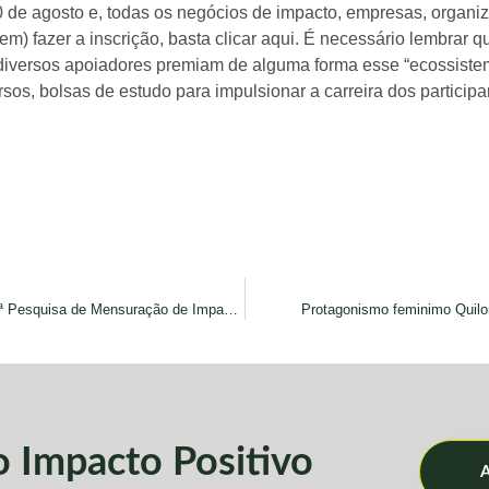
0 de agosto e, todas os negócios de impacto, empresas, organi
) fazer a inscrição, basta clicar aqui. É necessário lembrar qu
diversos apoiadores premiam de alguma forma esse “ecossiste
rsos, bolsas de estudo para impulsionar a carreira dos participa
Central da Visão realiza 1ª Pesquisa de Mensuração de Impacto Social
Protagonismo feminimo Quil
do
Impacto Positivo
A