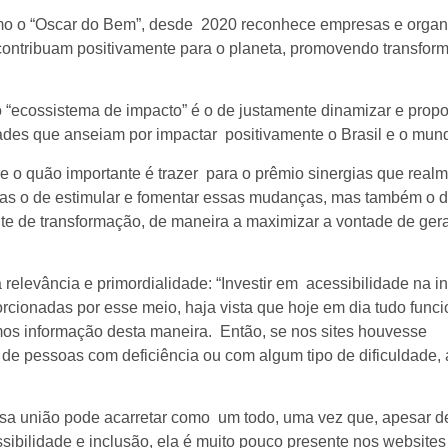
omo o “Oscar do Bem”, desde 2020 reconhece empresas e orga
ontribuam positivamente para o planeta, promovendo transfor
 “ecossistema de impacto” é o de justamente dinamizar e propo
dades que anseiam por impactar positivamente o Brasil e o mun
e o quão importante é trazer para o prêmio sinergias que real
enas o de estimular e fomentar essas mudanças, mas também o d
te de transformação, de maneira a maximizar a vontade de ger
relevância e primordialidade: “Investir em acessibilidade na in
orcionadas por esse meio, haja vista que hoje em dia tudo func
os informação desta maneira. Então, se nos sites houvesse
 de pessoas com deficiência ou com algum tipo de dificuldade, 
 essa união pode acarretar como um todo, uma vez que, apesar d
ssibilidade e inclusão, ela é muito pouco presente nos websites