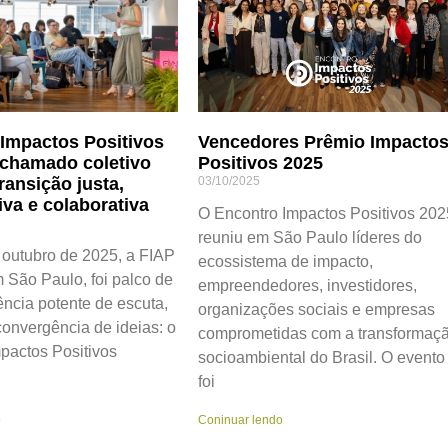
Impactos Positivos
Vencedores Prêmio Impacto
 chamado coletivo
Positivos 2025
ransição justa,
03/10/2025
iva e colaborativa
O Encontro Impactos Positivos 202
reuniu em São Paulo líderes do
 outubro de 2025, a FIAP
ecossistema de impacto,
m São Paulo, foi palco de
empreendedores, investidores,
ncia potente de escuta,
organizações sociais e empresas
onvergência de ideias: o
comprometidas com a transformaç
pactos Positivos
socioambiental do Brasil. O evento
foi
o
Coninuar lendo