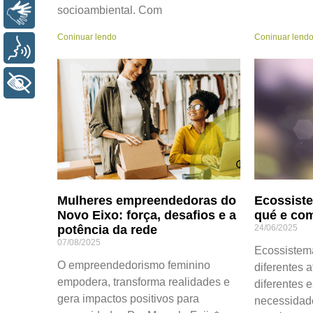
socioambiental. Com
LIBRAS
Coninuar lendo
Coninuar lend
VOZ
+ ACESSIBILIDADE
Mulheres empreendedoras do
Ecossiste
Novo Eixo: força, desafios e a
qué e co
potência da rede
24/06/2025
07/08/2025
Ecossistem
O empreendedorismo feminino
diferentes 
empodera, transforma realidades e
diferentes e
gera impactos positivos para
necessidad