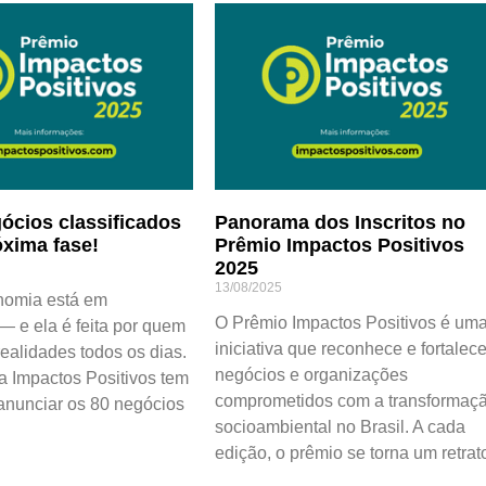
ócios classificados
Panorama dos Inscritos no
óxima fase!
Prêmio Impactos Positivos
2025
13/08/2025
nomia está em
O Prêmio Impactos Positivos é um
 e ela é feita por quem
iniciativa que reconhece e fortalec
realidades todos os dias.
negócios e organizações
a Impactos Positivos tem
comprometidos com a transformaç
anunciar os 80 negócios
socioambiental no Brasil. A cada
edição, o prêmio se torna um retrat