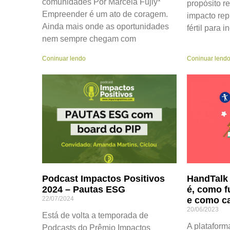
comunidades Por Marcela Fujiy*
propósito r
Empreender é um ato de coragem.
impacto re
Ainda mais onde as oportunidades
fértil para 
nem sempre chegam com
Coninuar lendo
Coninuar lend
Podcast Impactos Positivos
HandTalk 
2024 – Pautas ESG
é, como f
22/07/2024
e como ca
20/06/2023
Está de volta a temporada de
A plataform
Podcasts do Prêmio Impactos