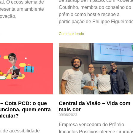
de startup de impacto, com Robert
eal. O ecossistema de
Coutinho, membra do conselho do
presenta um ambiente
prêmio como host e recebe a
inovação,
participação de Philippe Figueiredo
o
Coninuar lendo
– Cota PCD: o que
Central da Visão – Vida com
unciona, quem entra
mais cor
lcular?
09/06/2023
Empresa vencedora do Prêmio
a de acessibilidade
Impactos Positivos oferece cirurgia