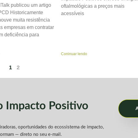
dTalk publicou um artigo
oftalmológicas a preços mais
 PCD Historicamente
acessíveis
 houve muita resistência
as empresas em contratar
 deficiência para
o
Coninuar lendo
1
2
do
Impacto Positivo
A
piradoras, oportunidades do ecossistema de impacto,
formam — direto no seu e-mail.