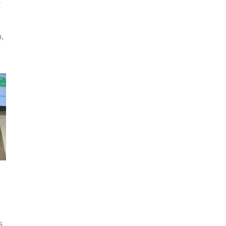
a
,
s