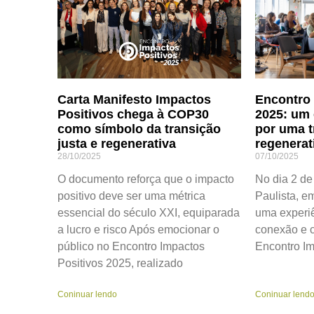
Carta Manifesto Impactos
Encontro 
Positivos chega à COP30
2025: um
como símbolo da transição
por uma t
justa e regenerativa
regenerat
28/10/2025
07/10/2025
O documento reforça que o impacto
No dia 2 de
positivo deve ser uma métrica
Paulista, e
essencial do século XXI, equiparada
uma experiê
a lucro e risco Após emocionar o
conexão e c
público no Encontro Impactos
Encontro Im
Positivos 2025, realizado
Coninuar lendo
Coninuar lend