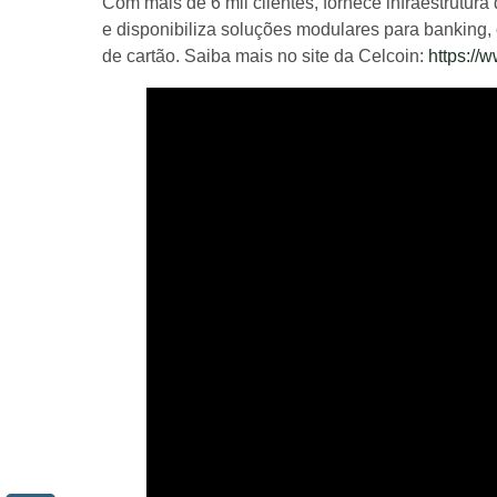
Com mais de 6 mil clientes, fornece infraestrutu
e disponibiliza soluções modulares para banking,
de cartão. Saiba mais no site da Celcoin:
https://