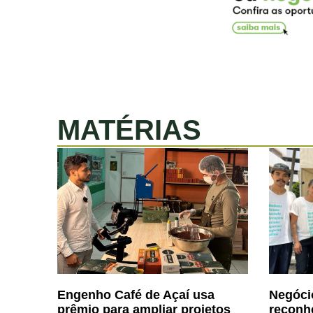
MATÉRIAS
Engenho Café de Açaí usa
Negóci
prêmio para ampliar projetos
reconh