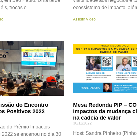
ú, em São Paulo. Uma tarde
visibilidade aos negócios e t
éis, trocas e
ecossistema de impacto, alé
eo
Assistir Vídeo
issão do Encontro
Mesa Redonda PIP – CO
os Positivos 2022
Impactos da mudança cl
na cadeia de valor
30/11/2022
ção do Prêmio Impactos
Host: Sandra Pinheiro (Pinho
s 2022 se encerrou no dia 30