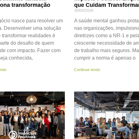
iona transformação
que Cuidam Transform
30/04/2026
ócio nasce para resolver um
A saúde mental ganhou prot
. Desenvolver uma solução
nas organizações, impulsion
 transformar realidades é
diretrizes como a NR-1 e pel
arte do desafio de quem
crescente necessidade de a
de com impacto. Fazer com
de trabalho mais seguros. M
seja conhecida,
cumprir a norma é apenas o
endo
Continue lendo