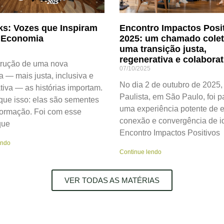
ks: Vozes que Inspiram
Encontro Impactos Posi
 Economia
2025: um chamado colet
uma transição justa,
regenerativa e colaborat
trução de uma nova
07/10/2025
 — mais justa, inclusiva e
No dia 2 de outubro de 2025,
tiva — as histórias importam.
Paulista, em São Paulo, foi p
que isso: elas são sementes
uma experiência potente de e
formação. Foi com esse
conexão e convergência de id
que
Encontro Impactos Positivos
endo
Continue lendo
VER TODAS AS MATÉRIAS