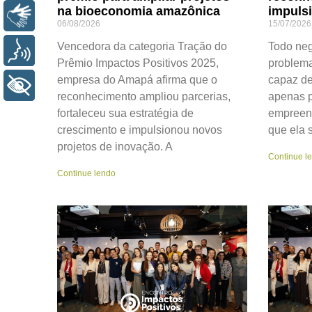
na bioeconomia amazônica
impuls
LIBRAS
06/08/2026
15/07/2026
Vencedora da categoria Tração do
Todo neg
VOZ
Prêmio Impactos Positivos 2025,
problema
empresa do Amapá afirma que o
capaz de
+ ACESSIBILIDADE
reconhecimento ampliou parcerias,
apenas p
fortaleceu sua estratégia de
empreen
crescimento e impulsionou novos
que ela 
projetos de inovação. A
Continue l
Continue lendo