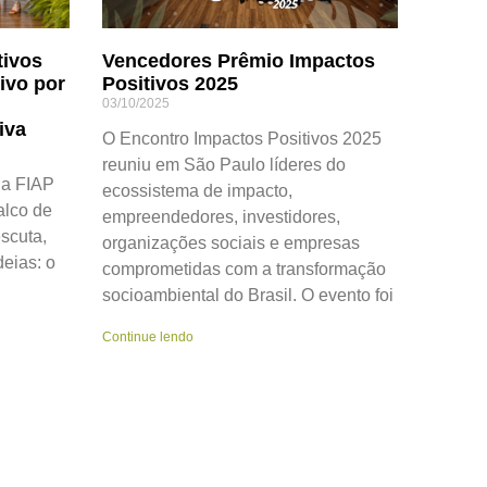
tivos
Vencedores Prêmio Impactos
ivo por
Positivos 2025
03/10/2025
iva
O Encontro Impactos Positivos 2025
reuniu em São Paulo líderes do
 a FIAP
ecossistema de impacto,
alco de
empreendedores, investidores,
scuta,
organizações sociais e empresas
eias: o
comprometidas com a transformação
socioambiental do Brasil. O evento foi
Continue lendo