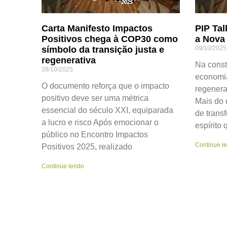
Carta Manifesto Impactos
PIP Tal
Positivos chega à COP30 como
a Nova
símbolo da transição justa e
09/10/2025
regenerativa
Na cons
28/10/2025
economia
O documento reforça que o impacto
regenera
positivo deve ser uma métrica
Mais do 
essencial do século XXI, equiparada
de trans
a lucro e risco Após emocionar o
espírito 
público no Encontro Impactos
Continue l
Positivos 2025, realizado
Continue lendo