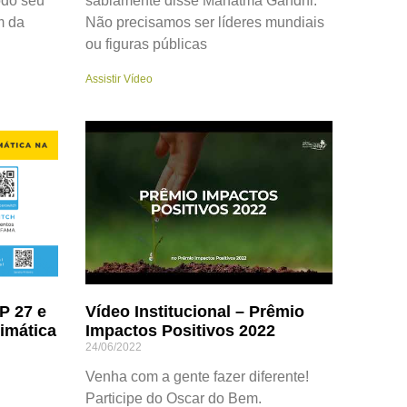
odo seu
sabiamente disse Mahatma Gandhi.
m da
Não precisamos ser líderes mundiais
ou figuras públicas
Assistir Vídeo
P 27 e
Vídeo Institucional – Prêmio
imática
Impactos Positivos 2022
24/06/2022
Venha com a gente fazer diferente!
Participe do Oscar do Bem.