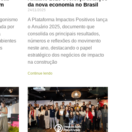
am
da nova economia no Brasil
24/11/2025
agonismo
A Plataforma Impactos Positivos lança
ada por
o Anuário 2025, documento que
a
consolida os principais resultados,
mbientes
números e reflexões do movimento
as
neste ano, destacando o papel
estratégico dos negócios de impacto
na construção
Continue lendo