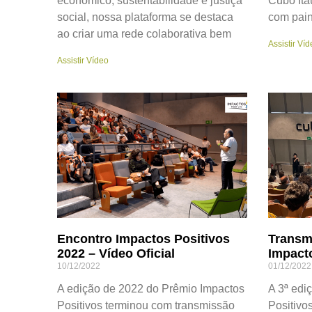
econômico, sustentabilidade e justiça
Cubo Ita
social, nossa plataforma se destaca
com pain
ao criar uma rede colaborativa bem
Assistir Víd
Assistir Vídeo
Encontro Impactos Positivos
Transm
2022 – Vídeo Oficial
Impact
10/12/2022
01/12/2022
A edição de 2022 do Prêmio Impactos
A 3ª edi
Positivos terminou com transmissão
Positivo